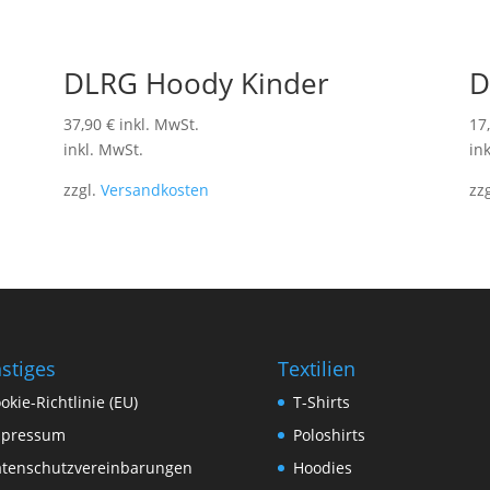
DLRG Hoody Kinder
D
37,90
€
inkl. MwSt.
17
inkl. MwSt.
in
zzgl.
Versandkosten
zz
stiges
Textilien
okie-Richtlinie (EU)
T-Shirts
mpressum
Poloshirts
tenschutzvereinbarungen
Hoodies