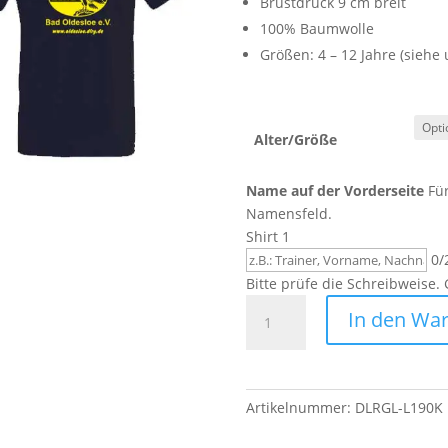
Brustdruck 9 cm breit
100% Baumwolle
Größen: 4 – 12 Jahre (siehe 
Alter/Größe
Name auf der Vorderseite
Für
Namensfeld.
Shirt 1
0/
Bitte prüfe die Schreibweise.
DLRG
In den Wa
T-
Shirt
Kinder
Menge
Artikelnummer:
DLRGL-L190K